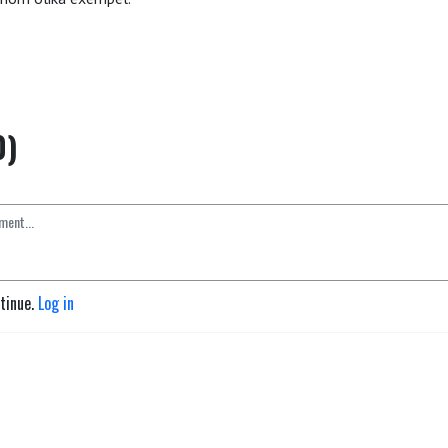
0)
ntinue.
Log in