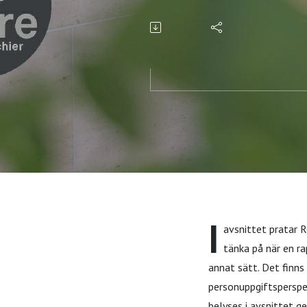
företag att
I
avsnittet pratar 
tänka på när en r
annat sätt. Det finns 
personuppgiftsperspek
belyses i avsnittet 