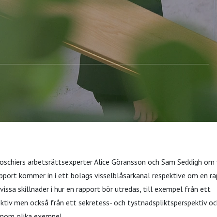
 tänka på?
Roschiers arbetsrättsexperter Alice Göransson och Sam Seddigh om
apport kommer in i ett bolags visselblåsarkanal respektive om en r
vissa skillnader i hur en rapport bör utredas, till exempel från ett
tiv men också från ett sekretess- och tystnadspliktsperspektiv oc
genom olika exempel.